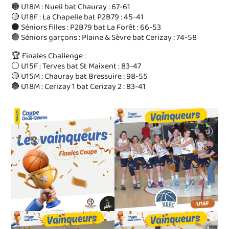
🟠 U18M : Nueil bat Chauray : 67-61
🔴 U18F : La Chapelle bat P2B79 : 45-41
⚫️ Séniors filles : P2B79 bat La Forêt : 66-53
🟢 Séniors garçons : Plaine & Sèvre bat Cerizay : 74-58
🏆 Finales Challenge :
⚪️ U15F : Terves bat St Maixent : 83-47
🔴 U15M : Chauray bat Bressuire : 98-55
🔵 U18M : Cerizay 1 bat Cerizay 2 : 83-41