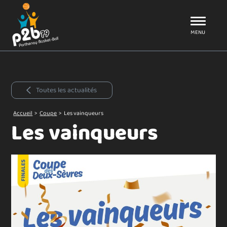
Aller au menu
P2B79
MENU
Toutes les actualités
Accueil
>
Coupe
>
Les vainqueurs
Les vainqueurs