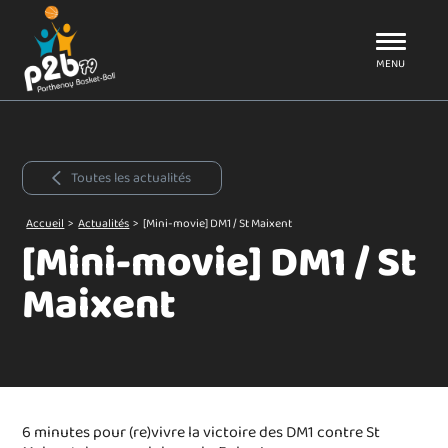
Aller au menu
P2B79
MENU
Toutes les actualités
Accueil
>
Actualités
>
[Mini-movie] DM1 / St Maixent
[Mini-movie] DM1 / St
Maixent
6 minutes pour (re)vivre la victoire des DM1 contre St