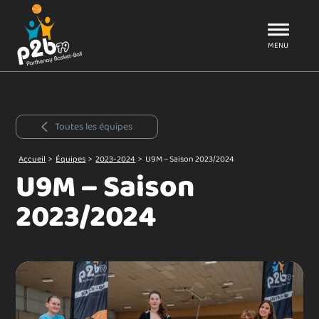
Aller au menu
P2B79
MENU
Toutes les équipes
Accueil
>
Équipes
>
2023-2024
>
U9M – Saison 2023/2024
U9M – Saison
2023/2024