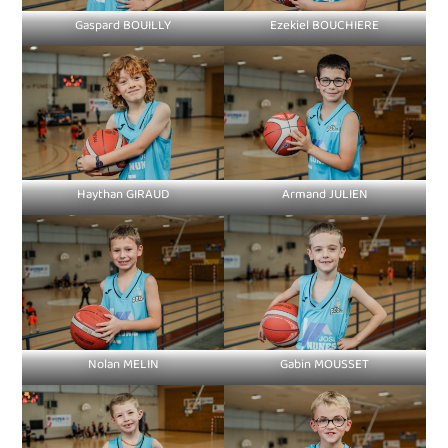
Gaspard BOUILLY
Ezekiel BOUCHIERE
Haythan GIRAUD
Armand JULIEN
Nolan MELIN
Gabin MOUSSET