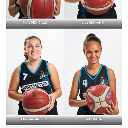
Maïa PENICAUD
Lisa RICHARD
Floriane ARSICOT
Fanta KABA