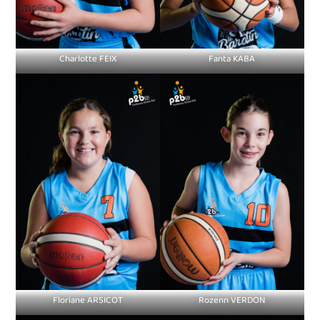
Charlotte FEIX
Fanta KABA
Floriane ARSICOT
Rozenn VERDON