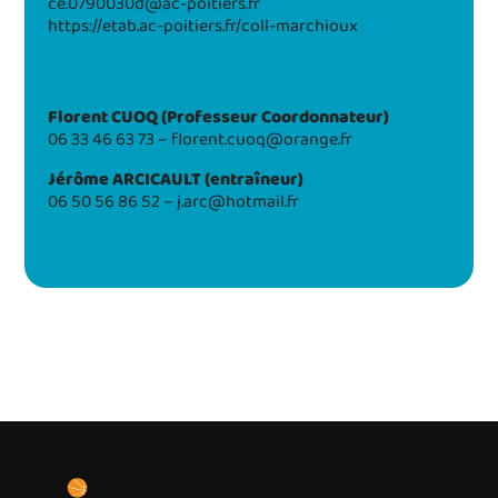
ce.0790030d@ac-poitiers.fr
https://etab.ac-poitiers.fr/coll-marchioux
Florent CUOQ (Professeur Coordonnateur)
06 33 46 63 73 – florent.cuoq@orange.fr
Jérôme ARCICAULT (entraîneur)
06 50 56 86 52 – j.arc@hotmail.fr