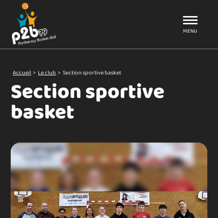
Aller au menu
P2B79
MENU
Accueil
>
Le club
>
Section sportive basket
Section sportive
basket